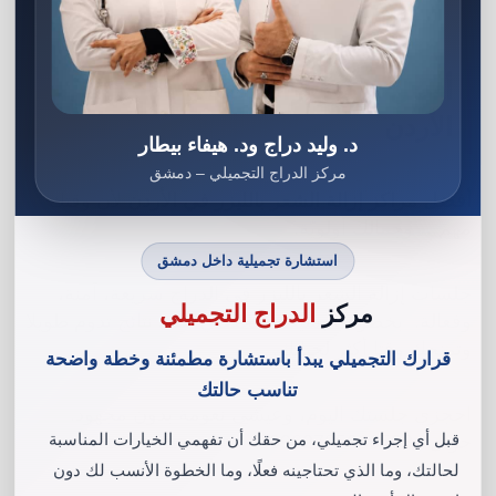
أفضل مراكز إزالة الشعر بالليزر في
الأردن
د. وليد دراج ود. هيفاء بيطار
مركز الدراج التجميلي – دمشق
أفضل مراكز إزالة الشعر بالليزر في الأردن
لأن وقتك
مهم… وجمالك أولويّة.
استشارة تجميلية داخل دمشق
جلسات إزالة الشعر بالليزر في الدراج سريعة، آمنة،
مركز
الدراج التجميلي
وفعالة. بخطوات بسيطة، تحصلي على نتائج تدوم طويلا
وتمنحك وقتا أكثر لحياتك.
قرارك التجميلي يبدأ باستشارة مطمئنة وخطة واضحة
تناسب حالتك
احجزي جلستك اليوم، وعيشي نعومة بدون مجهود.
جوال : 00962785066503
قبل أي إجراء تجميلي، من حقك أن تفهمي الخيارات المناسبة
لحالتك، وما الذي تحتاجينه فعلًا، وما الخطوة الأنسب لك دون