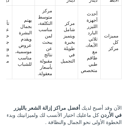
الابط
دينار
دينار
دينار
مركز
أحدث
متوسط
أجهزة
يهتم
مركز
التكلفة،
تأسس
الليزر
بجمال
شامل
مناسب
على ي
البارد
البشرة
مميزات
ويتميز
لمن
خبيرة
ثلاثي
ويقدم
كل
بخبرة
يبحث
جلدية
الأبعاد،
عروض
مركز
طويلة
عن
ويتمي
مع
موسمية،
في
نتائج
بتقني
طاقم
مناسب
التجميل
مقبولة
متقد
طبي
للشباب
بأسعار
متخصص
معقولة.
الآن وقد أصبح لديك
أفضل مراكز إزالة الشعر بالليزر
في الأردن
كل ماعليك اختيار الأنسب لك ولميزانيتك وبدء
الخطوة الأولى نحو الجمال والنظافة .