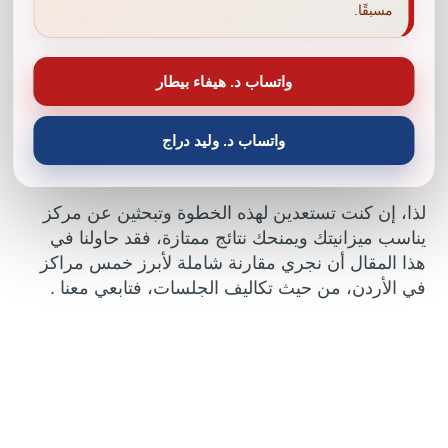
مسبقًا.
لاسيما بعد أن أصبحت هذه العملية وسيلة توفر الوقت
والجهد وتمنح نتائج دقيقة تضاهي أعلى معايير النظافة
والجمال الأمر الذي أدى إلى تعدد المراكز وتتنوع
واتساب د. هيفاء بيطار
العروض من حيث التقنيات والأسعار.
واتساب د. وليد دراج
لذا، إن كنت تستعدين لهذه الخطوة وتبحثين عن مركز
يناسب ميزانيتك ويمنحك نتائج ممتازة، فقد حاولنا في
هذا المقال أن نجري مقارنة شاملة لأبرز خمس مراكز
في الأردن، من حيث تكاليف الجلسات، فتابعي معنا .