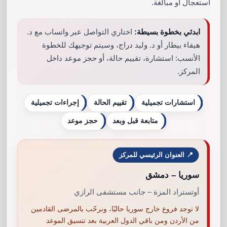
استعجال أو مبالغة.
ابدئي بخطوة بسيطة:
اختاري التواصل عبر واتساب مع د.
هيفاء بيطار أو د. وليد دراج، وسيتم توجيهك للخطوة
الأنسب: استشارة، تقييم حالة، أو حجز موعد داخل
المركز.
استشارات تجميلية
تقييم الحالة
إجراءات تجميلية
متابعة قبل وبعد
حجز موعد
📍 العنوان الرئيسي للمركز
أفضل مراكز إزالة الشعر بالليزر في الأردن
سوريا – دمشق
أوتستراد المزة – جانب مستشفى الرازي
ففي عالم الجمال والعناية الشخصية، باتت إزالة الشعر
لا توجد فروع خارج سوريا حاليًا، ونرحّب بالمرضى القادمين
بالليزر خيارا مفضلا لدى الكثيرين ممن يبحثون عن حلول
من الأردن ومن باقي الدول العربية بعد تنسيق الموعد
طويلة الأمد وفعالة للتخلص من الشعر غير المرغوب فيه