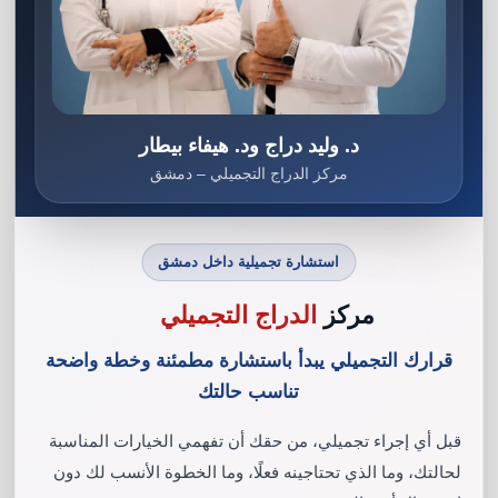
اقرأ أيضاً:
أفضل مراكز إزالة الشعر بالليزر في الأردن |
مش بس بالأردن .. إزالة الشعر بالليزر بتقنية سورية ..
د. وليد دراج ود. هيفاء بيطار
مركز الدراج التجميلي – دمشق
سعر ابرة تذويب الفيلر في الاردن
استشارة تجميلية داخل دمشق
مركز
الدراج التجميلي
سعر ابرة تذويب الفيلر في الاردن
أصبح محط اهتمام
قرارك التجميلي يبدأ باستشارة مطمئنة وخطة واضحة
الكثير من السيدات اللواتي يبحثن عن تصحيح نتائج
سابقة أو إعادة ملامح الوجه إلى طبيعتها بسلاسة ودقة.
تناسب حالتك
قبل أي إجراء تجميلي، من حقك أن تفهمي الخيارات المناسبة
لحالتك، وما الذي تحتاجينه فعلًا، وما الخطوة الأنسب لك دون