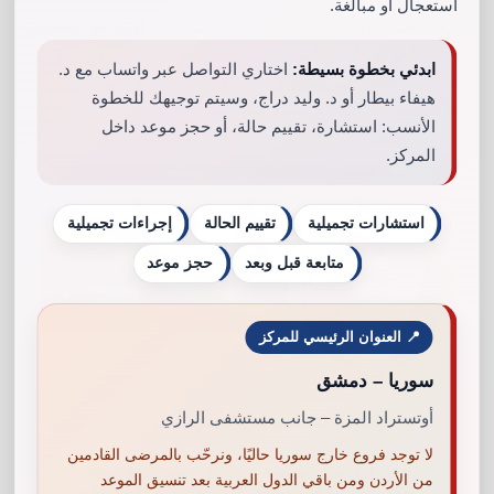
استعجال أو مبالغة.
ويزداد الفضول حول هذا الإجراء خصوصًا لدى من يفكرن
لاحقًا بالعودة إلى جلسات التجميل، مما يدفعهن للسؤال
ابدئي بخطوة بسيطة:
اختاري التواصل عبر واتساب مع د.
أيضًا عن
سعر ابرة الفيلر في الاردن
، رغبة في المقارنة
هيفاء بيطار أو د. وليد دراج، وسيتم توجيهك للخطوة
والاستعداد بخطة تجميلية متكاملة.
الأنسب: استشارة، تقييم حالة، أو حجز موعد داخل
المركز.
استشارات تجميلية
تقييم الحالة
إجراءات تجميلية
متابعة قبل وبعد
حجز موعد
📍 العنوان الرئيسي للمركز
سوريا – دمشق
أوتستراد المزة – جانب مستشفى الرازي
لا توجد فروع خارج سوريا حاليًا، ونرحّب بالمرضى القادمين
من الأردن ومن باقي الدول العربية بعد تنسيق الموعد