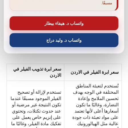
مسبقًا.
سعر ابرة تذويب الفيلر في الاردن
واتساب د. هيفاء بيطار
واتساب د. وليد دراج
هنا يبقى التساؤل المطروح، ما الفرق بين سعر إبرة
الفيلر وإبرة تذويب الفيلر؟
سعر ابرة تذويب الفيلر في
سعر ابرة الفيلر في الاردن
الاردن
تُستخدم لتعبئة المناطق
المختلفة في الوجه بهدف
تستخدم لإزالة أو تصحيح
تحسين الملامح وإعادة
الفيلر الموجود مسبقًا عندما
النضارة، وغالبًا ما تكون
تكون النتيجة غير مرضية أو
أسعارها أعلى لأنها تعتمد
عند حدوث تكتلات، وتحتوي
على مواد تعبئة ذات جودة
على إنزيم خاص يعمل على
عالية مثل الهيالورونيك
تفكيك مادة الفيلر، وغالبًا ما