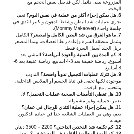
المزروعة يبقى دائماً، لكن قد يقل بعض الحجم مع
الوقت.
6. هل يمكن إجراء أكثر من عملية في نفس اليوم؟
نعم،
تجرى عمليات شد البطن وشفط الدهون وتكبير الثدي في
جلسة واحدة (Mommy Makeover).
7. ما هو الفرق بين شد البطن الكامل والمصغر؟
الكامل
يشمل منطقة السرة وإعادة ربط العضلات، بينما المصغر
يزيل الجلد أسفل السرة فقط.
8. كم المدة بين العملية والعودة للرياضة؟
المشي بعد
أسبوع، رياضة خفيفة بعد 3-4 أسابيع، رياضة عنيفة بعد 6-
8 أسابيع.
9. هل تترك عمليات التجميل ندوباً واضحة؟
الندوب
موجودة لكنها تخفى في ثنايا الجسم أو الملابس الداخلية،
وتتحسن مع الوقت.
10. هل تغطي التأمينات الصحية عمليات التجميل؟
لا،
تعتبر تجميلية وغير مشمولة.
11. هل يمكن إجراء عملية التثدي للرجال في عمان؟
نعم، وهي من العمليات الشائعة جداً في عيادة الدكتورة
هيفاء.
12. كم تكلفة شد الفخذين الداخلي؟
2200 – 3500 دينار.
13. كم المدة المطلوبة للإقامة في المستشفى؟
معظم