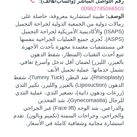
رقم التواصل المباشر (واتساب/هاتف):
📞
00962785066503
الوصف:
طبيبة استشارية معروفة، حاصلة على
زمالات دولية من الجمعية الدولية لجراحة التجميل
(ISAPS) والأكاديمية الأمريكية لجراحة التجميل
(ASPS). تُجري جميع العمليات الجراحية بنفسها
في مستشفيات معتمدة مجهزة بأحدث الأجهزة.
تتبع أحدث التقنيات (المنظار، شفط الدهون
بالفيزر، الليزر) لضمان أقل تدخل وأسرع تعافي.
تشمل خدماتها: عملية تجميل الأنف
(Rhinoplasty)، شد البطن (Tummy Tuck)، شفط
الدهون (Liposuction) بالفيزر والليزر، تكبير الثدي
(زرعات ودهون ذاتية)، تصغير الثدي، عملية التثدي
للرجال (Gynecomastia)، شد الفخذين
والذراعين، شد الوجه (Face lift) غير الجراحي
والجراحي، وجراحات السمنة (تكميم وبالون). تقدم
استشارة مجانية وشفافية كاملة في الأسعار.