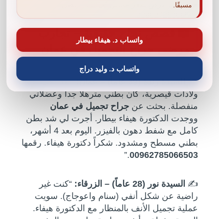
💎 اطلبي عرض سعر مجاني لحالتك – اتصل
مسبقًا.
00962785066503
📖 قصص نجاح حقيقية – تجارب
واتساب د. هيفاء بيطار
مرضى جراح التجميل في عمان
واتساب د. وليد دراج
✍️
السيدة رندة (39 عاماً) – عمان:
“بعد ثلاث
ولادات قيصرية، كان بطني مترهلاً جداً وعضلاتي
منفصلة. بحثت عن
جراح تجميل في عمان
ووجدت الدكتورة هيفاء بيطار. أجرت لي شد بطن
كامل مع شفط دهون بالفيزر. اليوم بعد 4 أشهر،
بطني مسطح ومشدود. شكراً دكتورة هيفاء. رقمها
.”
00962785066503
✍️
السيدة نور (28 عاماً) – الزرقاء:
“كنت غير
راضية عن شكل أنفي (سنام واعوجاج). سويت
عملية تجميل الأنف بالمنظار مع الدكتورة هيفاء.