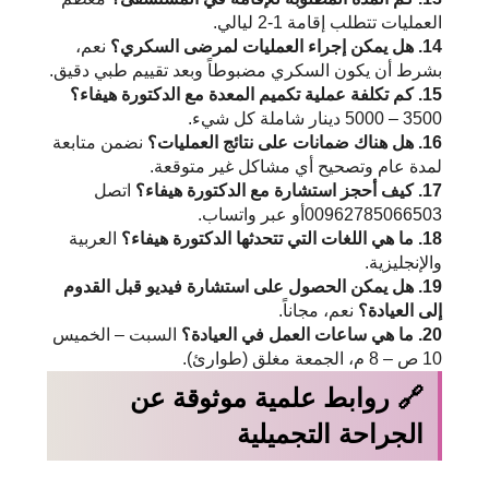
العمليات تتطلب إقامة 1-2 ليالي.
14. هل يمكن إجراء العمليات لمرضى السكري؟
نعم،
بشرط أن يكون السكري مضبوطاً وبعد تقييم طبي دقيق.
15. كم تكلفة عملية تكميم المعدة مع الدكتورة هيفاء؟
3500 – 5000 دينار شاملة كل شيء.
16. هل هناك ضمانات على نتائج العمليات؟
نضمن متابعة
لمدة عام وتصحيح أي مشاكل غير متوقعة.
17. كيف أحجز استشارة مع الدكتورة هيفاء؟
اتصل
00962785066503أو عبر واتساب.
18. ما هي اللغات التي تتحدثها الدكتورة هيفاء؟
العربية
والإنجليزية.
19. هل يمكن الحصول على استشارة فيديو قبل القدوم
إلى العيادة؟
نعم، مجاناً.
20. ما هي ساعات العمل في العيادة؟
السبت – الخميس
10 ص – 8 م، الجمعة مغلق (طوارئ).
🔗 روابط علمية موثوقة عن
الجراحة التجميلية