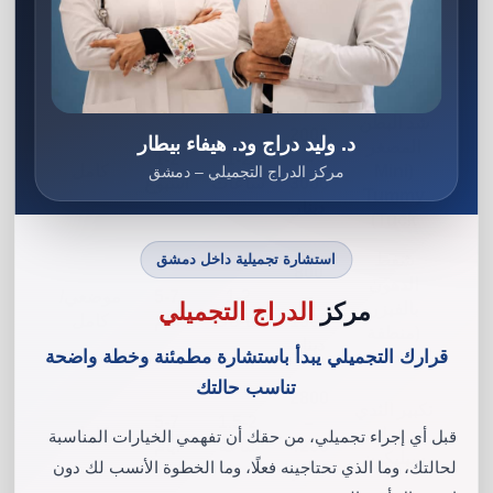
شد البطن
3500
الكامل
–
2-4
2-3
كامل
(Tummy
5500
ساعات
أسابيع
Tuck)
دينار
شد البطن
2000
د. وليد دراج ود. هيفاء بيطار
المصغر
1-2
1-2
–
(Mini
كامل
مركز الدراج التجميلي – دمشق
3000
ساعات
أسبوع
Tummy
دينار
Tuck)
شفط
استشارة تجميلية داخل دمشق
800
الدهون
–
1-2
5-7
موضعي/
مركز
الدراج التجميلي
بالفيزر
1500
ساعات
أيام
كامل
(منطقة
دينار
قرارك التجميلي يبدأ باستشارة مطمئنة وخطة واضحة
واحدة)
تناسب حالتك
2800
تكبير الثدي
5-7
1.5-2
–
بزرعات
كامل
قبل أي إجراء تجميلي، من حقك أن تفهمي الخيارات المناسبة
4200
ساعة
أيام
سيليكون
لحالتك، وما الذي تحتاجينه فعلًا، وما الخطوة الأنسب لك دون
دينار