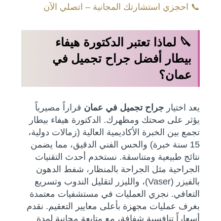
📞 احجزي استشارتك المجانية – اتصلي الآن
🔪 لماذا تعتبر الدكتورة هيفاء
بيطار أفضل جراح تجميل في
عمان؟
يعد اختيار
جراح تجميل في عمان
قراراً مصيرياً
يؤثر على صحتك ومظهرك. الدكتورة هيفاء بيطار
تجمع بين الخبرة الأكاديمية العالية (زمالات دولية،
15 سنة خبرة) والحس الفني الدقيق، مما يضمن
نتائج طبيعية ومتناسقة. نستخدم أحدث التقنيات
الجراحية مثل الجراحة بالمنظار، شفط الدهون
بالفيزر (Vaser)، والليزر لتقليل الندوب وتسريع
التعافي. نجري العمليات في مستشفيات معتمدة
بغرف عمليات مجهزة بأعلى معايير التعقيم. نقدم
أسعاراً تنافسية شفافة، مع متابعة مجانية لمدة