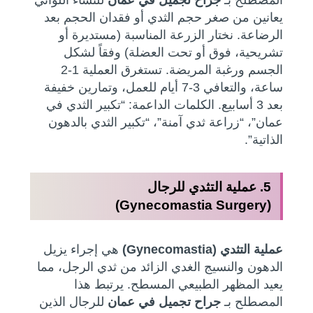
يعانين من صغر حجم الثدي أو فقدان الحجم بعد
الرضاعة. نختار الزرعة المناسبة (مستديرة أو
تشريحية، فوق أو تحت العضلة) وفقاً لشكل
الجسم ورغبة المريضة. تستغرق العملية 1-2
ساعة، والتعافي 3-7 أيام للعمل، وتمارين خفيفة
بعد 3 أسابيع. الكلمات الداعمة: “تكبير الثدي في
عمان”، “زراعة ثدي آمنة”، “تكبير الثدي بالدهون
الذاتية”.
5. عملية التثدي للرجال
(Gynecomastia Surgery)
عملية التثدي (Gynecomastia)
هي إجراء يزيل
الدهون والنسيج الغدي الزائد من ثدي الرجل، مما
يعيد المظهر الطبيعي المسطح. يرتبط هذا
المصطلح بـ
جراح تجميل في عمان
للرجال الذين