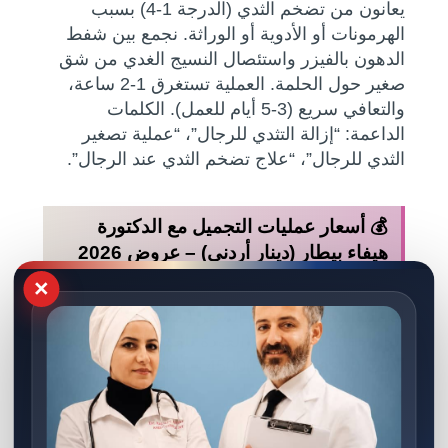
يعانون من تضخم الثدي (الدرجة 1-4) بسبب
الهرمونات أو الأدوية أو الوراثة. نجمع بين شفط
الدهون بالفيزر واستئصال النسيج الغدي من شق
صغير حول الحلمة. العملية تستغرق 1-2 ساعة،
والتعافي سريع (3-5 أيام للعمل). الكلمات
الداعمة: “إزالة التثدي للرجال”، “عملية تصغير
الثدي للرجال”، “علاج تضخم الثدي عند الرجال”.
💰 أسعار عمليات التجميل مع الدكتورة
هيفاء بيطار (دينار أردني) – عروض 2026
×
العملية الجراحيةنطاق السعر (دينار)مدة
الجراحةفترة التعافي (العودة للعمل)التخدير
تجميل
الأنف (Rhinoplasty)
2500 – 4500 دينار2-3
ساعات10-14 يوماًكامل