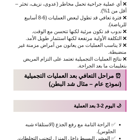
❌ أي عملية جراحية تحمل مخاطر (عدوى، نزيف، تخثر –
أقل من 1%).
❌ فترة تعافي قد تطول لبعض العمليات (6-8 أسابيع
للرياضة).
❌ ندوب قد تكون مرئية لكنها تتحسن مع الوقت.
❌ التكلفة الأولية مرتفعة لكنها استثمار طويل الأمد.
❌ لا يناسب العمليات من يعانون من أمراض مزمنة غير
منضبطة.
❌ نتائج العمليات التجميلية تعتمد على التزام المريض
بتعليمات ما بعد الجراحة.
⏰ مراحل التعافي بعد العمليات التجميلية
(نموذج عام – مثال شد البطن)
🌙 اليوم 2-3 بعد العملية
✅ الراحة التامة مع رفع الجذع (الاستلقاء شبه
الجلوس).
✅ المشي البسيط داخل المنزل لتجنب التجلطات.