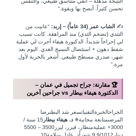
النتيجة مذهلة – أنفي متناسق طبيعي، والتنفس
تحسن كثيراً. أنصح بها وبقوة.”
✍️
الشاب عمر (34 عاماً) – إربد:
“عانيت من
التثدي (تضخم الثدي) منذ المراهقة. كانت تسبب
لي إحراجاً شديداً. الدكتورة هيفاء أجرت لي عملية
شفط دهون + استئصال النسيج الغدي. اليوم بعد
شهر، صدري مسطح طبيعي. أشعر بالحرية لأول
مرة.”
🏆 مقارنة: جراح تجميل في عمان –
الدكتورة هيفاء بيطار vs جراحين آخرين
الجراحالخبرةالتقنياتسعر شد البطنرضا
المرضىمتابعة مجانية
⭐ د. هيفاء بيطار
15 سنة /
3000+ عمليةمنظار، فيزر، ليزر3500 – 5500
دينار9.9/1012 شهراًد. عادل سلامة10