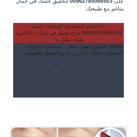
على
00962785066503
لتحقيق حلمك في جمال
يتناغم مع طبيعتك.
🔪 احجزي استشارتك المجانية – اتصل
00962785066503| جراح تجميل في عمان – الدكتورة
هيفاء بيطار 🔪
© 2026 الدكتورة هيفاء بيطار – استشارية الجراحة
التجميلية – عمان – الأردن. جميع الحقوق محفوظة.
📧 info@drhaifabitar.com | 🏥 ترخيص وزارة
الصحة الأردنية | 🌐 أكثر من 3000 عملية تجميلية
ناجحة | 📞 00962785066503(واتساب – خدمة
24 ساعة)