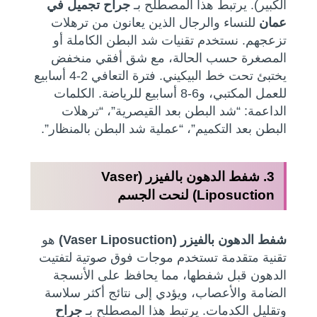
الكبير). يرتبط هذا المصطلح بـ
جراح تجميل في
عمان
للنساء والرجال الذين يعانون من ترهلات
تزعجهم. نستخدم تقنيات شد البطن الكاملة أو
المصغرة حسب الحالة، مع شق أفقي منخفض
يختبئ تحت خط البيكيني. فترة التعافي 2-4 أسابيع
للعمل المكتبي، و6-8 أسابيع للرياضة. الكلمات
الداعمة: “شد البطن بعد القيصرية”، “ترهلات
البطن بعد التكميم”، “عملية شد البطن بالمنظار”.
3. شفط الدهون بالفيزر (Vaser
Liposuction) لنحت الجسم
شفط الدهون بالفيزر (Vaser Liposuction)
هو
تقنية متقدمة تستخدم موجات فوق صوتية لتفتيت
الدهون قبل شفطها، مما يحافظ على الأنسجة
الضامة والأعصاب، ويؤدي إلى نتائج أكثر سلاسة
وتقليل الكدمات. يرتبط هذا المصطلح بـ
جراح