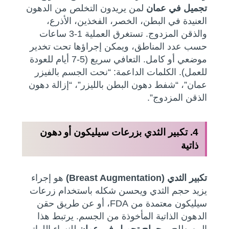
تجميل في عمان
لمن يريدون التخلص من الدهون
العنيدة في البطن، الخصر، الفخذين، الأذرع،
والذقن المزدوج. تستغرق العملية 1-3 ساعات
حسب عدد المناطق، ويمكن إجراؤها تحت تخدير
موضعي أو كامل. التعافي سريع (5-7 أيام للعودة
للعمل). الكلمات الداعمة: “نحت الجسم بالفيزر
عمان”، “شفط دهون البطن بالليزر”، “إزالة دهون
الذقن المزدوج”.
4. تكبير الثدي بزرعات سيليكون أو دهون
ذاتية
تكبير الثدي (Breast Augmentation)
هو إجراء
يزيد حجم الثدي ويحسن شكله باستخدام زرعات
سيليكون معتمدة من FDA، أو عن طريق حقن
الدهون الذاتية المأخوذة من الجسم. يرتبط هذا
المصطلح بـ
جراح تجميل في عمان
للنساء اللواتي