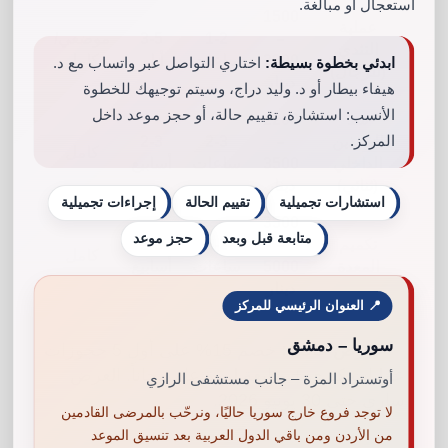
استعجال أو مبالغة.
1500
عملية
–
1-2
3-5
موضعي/
التثدي
2800
ساعات
أيام
كامل
ابدئي بخطوة بسيطة:
اختاري التواصل عبر واتساب مع د.
(للرجال)
دينار
هيفاء بيطار أو د. وليد دراج، وسيتم توجيهك للخطوة
الأنسب: استشارة، تقييم حالة، أو حجز موعد داخل
شد
2200
الفخذين
–
2-3
2-3
المركز.
كامل
الداخلي
3500
ساعات
أسابيع
(ثنائي)
دينار
استشارات تجميلية
تقييم الحالة
إجراءات تجميلية
3500
متابعة قبل وبعد
حجز موعد
تكميم
–
1-2
2-3
كامل
المعدة
5000
ساعات
أسابيع
دينار
📍 العنوان الرئيسي للمركز
سوريا – دمشق
✨
عروض خاصة:
خصم 15% على أول 5 حجوزات
عمليات كبرى + متابعة لمدة عام مجاناً. العرض
أوتستراد المزة – جانب مستشفى الرازي
ساري حتى 30 يونيو 2026.
لا توجد فروع خارج سوريا حاليًا، ونرحّب بالمرضى القادمين
من الأردن ومن باقي الدول العربية بعد تنسيق الموعد