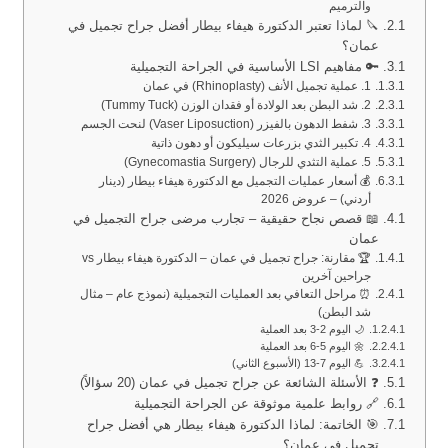
والترميم
🔪 لماذا تعتبر الدكتورة هيفاء بيطار أفضل جراح تجميل في
عمان؟
🔑 مفاهيم LSI الأساسية في الجراحة التجميلية
1. عملية تجميل الأنف (Rhinoplasty) في عمان
2. شد البطن بعد الولادة أو فقدان الوزن (Tummy Tuck)
3. شفط الدهون بالفيزر (Vaser Liposuction) لنحت الجسم
4. تكبير الثدي بزرعات سيليكون أو دهون ذاتية
5. عملية التثدي للرجال (Gynecomastia Surgery)
💰 أسعار عمليات التجميل مع الدكتورة هيفاء بيطار (دينار
أردني) – عروض 2026
📖 قصص نجاح حقيقية – تجارب مرضى جراح التجميل في
عمان
🏆 مقارنة: جراح تجميل في عمان – الدكتورة هيفاء بيطار vs
جراحين آخرين
⏰ مراحل التعافي بعد العمليات التجميلية (نموذج عام – مثال
شد البطن)
🌙 اليوم 2-3 بعد العملية
🌼 اليوم 5-6 بعد العملية
💪 اليوم 7-13 (الأسبوع الثاني)
❓ الأسئلة الشائعة عن جراح تجميل في عمان (20 سؤالاً)
🔗 روابط علمية موثوقة عن الجراحة التجميلية
🎯 الخاتمة: لماذا الدكتورة هيفاء بيطار هي أفضل جراح
تجميل في عمان؟