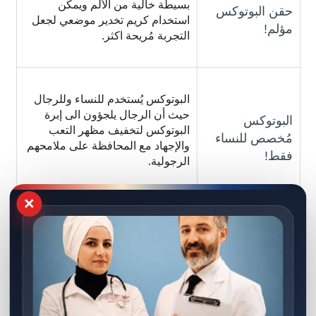
بسيطة خالية من الألم ويمكن
حقن البوتوكس
استخدام كريم تخدير موضعي لجعل
مؤلم!
التجربة مُريحة اكثر.
البوتوكس يُستخدم للنساء وللرجال
حيث أن الرجال يلجؤون الى إبرة
البوتوكس
البوتوكس لتخفيف مظهر التعب
مُخصص للنساء
والإجهاد مع المحافظة على ملامحهم
فقط!
الرجولية.
×
البوتوكس يُستخدم كإجراء علاجي
البوتوكس يُستخدم
فعال في علاج الشقيقة وحالات
للتجميل فقط!
فرط التعرق ولإرخاء تشنجات الرقبة
والعضلات.