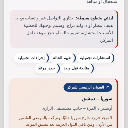
استعجال أو مبالغة.
ومن زاوية أخرى في مركز الدراج للتجميل والجراحة
ابدئي بخطوة بسيطة:
اختاري التواصل عبر واتساب مع د.
التجميلية في الأردن- عمان يوجد طاقم طبي كامل يعمل
هيفاء بيطار أو د. وليد دراج، وسيتم توجيهك للخطوة
تحت قيادة الدكتور الدراج دراج لتوفير الرعاية الفائقة
الأنسب: استشارة، تقييم حالة، أو حجز موعد داخل
لجميع المرضى مع المتابعة الدقيقة بعد إنهاء الإجراء
المركز.
التجميلي،
استشارات تجميلية
تقييم الحالة
إجراءات تجميلية
متابعة قبل وبعد
حجز موعد
استخدامات البوتوكس التجميلية والجراحية مزيجاً
متكاملاً بين الخبرة الطبية واللمسة الفنية مع الدكتور
📍 العنوان الرئيسي للمركز
وليد دراج مراتك ستشكرك! تخلصي من خطوط الزمن
سوريا – دمشق
بلمسة تجميلية | مركز الدراج للتجميل والجراحة
التجميلية في الأردن-عمان | العنوان: الأردن – عمان –
أوتستراد المزة – جانب مستشفى الرازي
العبدلي | تواصلي معنا: 00962785066503.
لا توجد فروع خارج سوريا حاليًا، ونرحّب بالمرضى القادمين
من الأردن ومن باقي الدول العربية بعد تنسيق الموعد