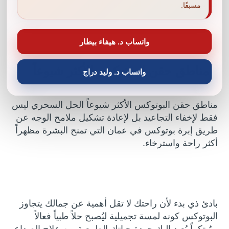
قد يهمك:
سعر ابرة الفيلر في الاردن
مسبقًا.
واتساب د. هيفاء بيطار
مناطق حقن البوتوكس الأكثر شيوعاً
واتساب د. وليد دراج
مناطق حقن البوتوكس الأكثر شيوعاً الحل السحري ليس
فقط لإخفاء التجاعيد بل لإعادة تشكيل ملامح الوجه عن
طريق إبرة بوتوكس في عمان التي تمنح البشرة مظهراً
أكثر راحة واسترخاء.
بادئ ذي بدء لأن راحتك لا تقل أهمية عن جمالك يتجاوز
البوتوكس كونه لمسة تجميلية ليُصبح حلاً طبياً فعالاً