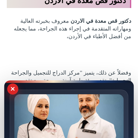
دكتور قص معدة في الاردن
دكتور قص معدة في الاردن
معروف بخبرته العالية
ومهاراته المتقدمة في إجراء هذه الجراحة، مما يجعله
من أفضل الأطباء في الأردن،
وفضلاً عن ذلك، يتميز ’’مركز الدراج للتجميل والجراحة
التجميلية’’ بتقديم بيئة طبية آمنة ومريحة، مع تقديم
×
استشارات متخصصة من قِبل
اشهر دكتور قص معده
في الاردن
ودعم مستمر للمرضى طوال فترة العلاج،