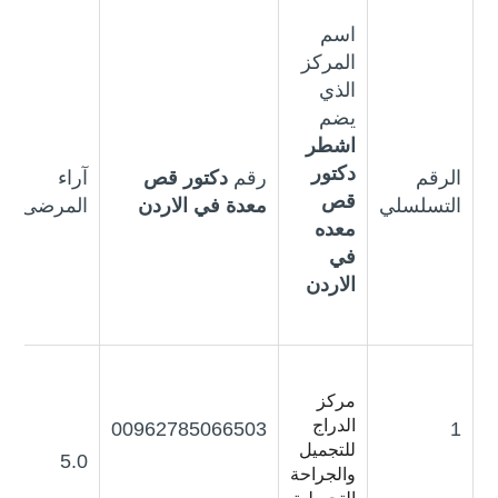
اسم
المركز
الذي
يضم
اشطر
دكتور
الرقم
رقم
دكتور قص
آراء
قص
التسلسلي
معدة في الاردن
المرضى
معده
في
الاردن
مركز
الدراج
00962785066503
1
للتجميل
5.0
والجراحة