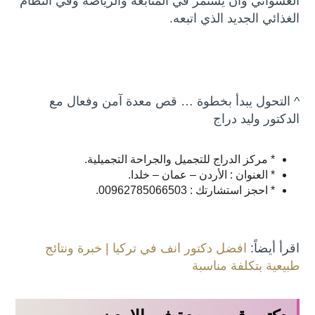
العشوائي وأن يستمر في المتابعة والرياضة وفي النظام
الغذائي الجديد الذي اتبعه.
^ التحول يبدأ بخطوة … قص معدة آمن وفعال مع
الدكتور وليد دراج
* مركز الدراج للتجميل والجراحة التجميلية.
* العنوان : الأردن – عمان – خلدا.
* احجز استشارتك : 00962785066503.
اقرأ أيضاً:
افضل دكتور انف في تركيا | خبرة ونتائج
طبيعية بتكلفة مناسبة