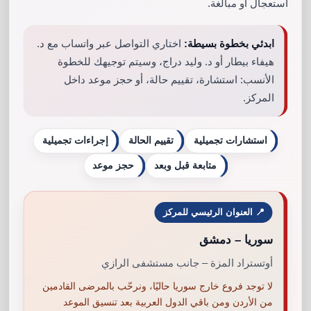
اهتمام بالغ بأمان المرضى وتحقيق أقصى درجات الرضى.
استعجال أو مبالغة.
ابدئي بخطوة بسيطة:
اختاري التواصل عبر واتساب مع د.
هل سئمت من الخوض في تجارب لا تنتهي بين حميات
هيفاء بيطار أو د. وليد دراج، وسيتم توجيهك للخطوة
قاسية و تمارين شاقة دون نتيجةٍ تُذكر؟
الأنسب: استشارة، تقييم حالة، أو حجز موعد داخل
المركز.
لا تقلق بعد الآن، فالحل موجود مع ’’الدكتور وليد دراج’’
أفضل دكتور قص معدة في الأردن
، لا تتردد واتصل الآن
استشارات تجميلية
تقييم الحالة
إجراءات تجميلية
وتخلص من الوزن الزائد خلال عدة شهور….
متابعة قبل وبعد
حجز موعد
📍 العنوان الرئيسي للمركز
سوريا – دمشق
أوتستراد المزة – جانب مستشفى الرازي
ما هي شروط عملية قص المعدة؟
لا توجد فروع خارج سوريا حاليًا، ونرحّب بالمرضى القادمين
من الأردن ومن باقي الدول العربية بعد تنسيق الموعد