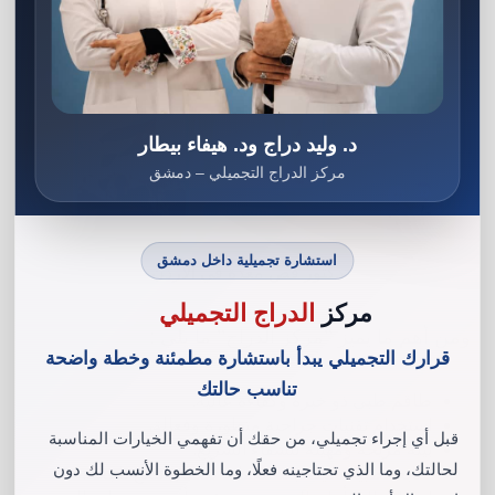
د. وليد دراج ود. هيفاء بيطار
مركز الدراج التجميلي – دمشق
استشارة تجميلية داخل دمشق
دكتور قص معدة في الاردن
مركز
الدراج التجميلي
ومن أهم ما يميز ’’مركز الدراج’’ ما يلي :
قرارك التجميلي يبدأ باستشارة مطمئنة وخطة واضحة
تناسب حالتك
طاقم طبي ذو خبرة وكفاءة عالية.
استخدام تقنيات جراحية متطورة وفعالة.
قبل أي إجراء تجميلي، من حقك أن تفهمي الخيارات المناسبة
بيئة مريحة ومهيّئة للشفاء السريع.
لحالتك، وما الذي تحتاجينه فعلًا، وما الخطوة الأنسب لك دون
متابعة طبية دقيقة بعد العملية لضمان نتائج ناجحة.