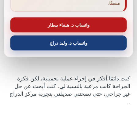
أنا “ليلى”، امرأة في أوائل الأربعينات، كنت دائمًا أهتم
مسبقًا.
بمظهري، ولكن مع مرور السنوات بدأت أشعر أن
بشرتي تفقد نضارتها وأصبح ظهور بعض التجاعيد حول
العينين والجبين أمرًا مزعجًا لي.
واتساب د. هيفاء بيطار
واتساب د. وليد دراج
كنت دائمًا أفكر في إجراء عملية تجميلية، لكن فكرة
الجراحة كانت مرعبة بالنسبة لي. كنت أبحث عن حل
غير جراحي، حتى نصحتني صديقتي بتجربة مركز الدراج
.