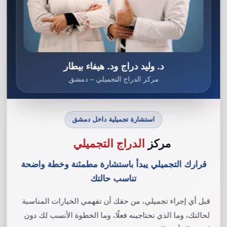
فنحن نحرص على فهم احتياجاتك وتقديم العلاج المثالي
الذي يناسبك، مع ضمان نتائج طبيعية وآمنة.
د. وليد دراج ود. هيفاء بيطار
مركز الدراج التجميلي – دمشق
استشارة تجميلية داخل دمشق
كما نستخدم أحدث الأجهزة والمنتجات الطبية التي أثبتت
فاعليتها في تحسين مظهر البشرة وتعزيز الشباب.
مركز
الدراج التجميلي
قرارك التجميلي يبدأ باستشارة مطمئنة وخطة واضحة
تناسب حالتك
قبل أي إجراء تجميلي، من حقك أن تفهمي الخيارات المناسبة
لحالتك، وما الذي تحتاجينه فعلًا، وما الخطوة الأنسب لك دون
إن كانت لديكِ رغبة في الحصول على بشرة نضرة