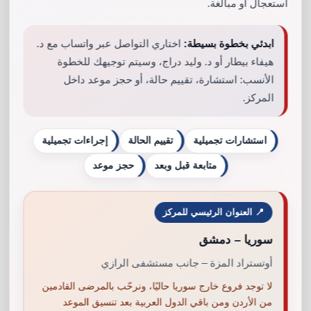
استعجال أو مبالغة.
وشابة، أو تحسين ملامح وجهك بطريقة آمنة وطبيعية،
فمركز الدراج للتجميل هو الخيار المثالي.
ابدئي بخطوة بسيطة:
اختاري التواصل عبر واتساب مع د.
هيفاء بيطار أو د. وليد دراج، وسيتم توجيهك للخطوة
الأنسب: استشارة، تقييم حالة، أو حجز موعد داخل
المركز.
استشارات تجميلية
تقييم الحالة
إجراءات تجميلية
جمالك يستحق الأفضل! دعينا نساعدك في تحقيق
متابعة قبل وبعد
حجز موعد
مظهرك المثالي مع خدماتنا المتكاملة والنتائج التي
تتحدث عن نفسها.
📍 العنوان الرئيسي للمركز
سوريا – دمشق
أوتستراد المزة – جانب مستشفى الرازي
لا توجد فروع خارج سوريا حاليًا، ونرحّب بالمرضى القادمين
من الأردن ومن باقي الدول العربية بعد تنسيق الموعد