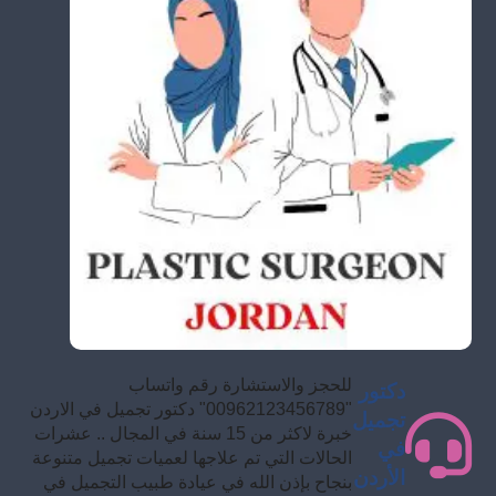
للحجز والاستشارة رقم واتساب
دكتور
"00962123456789" دكتور تجميل في الاردن
تجميل
خبرة لاكثر من 15 سنة في المجال .. عشرات
في
الحالات التي تم علاجها لعميات تجميل متنوعة
الأردن
بنجاح بإذن الله في عيادة طبيب التجميل في