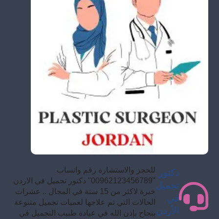
للحجز والاستشارة رقم واتساب
دكتور
"00962123456789" دكتور تجميل في الاردن
تجميل
خبرة لاكثر من 15 سنة في المجال .. عشرات
في
الحالات التي تم علاجها لعميات تجميل متنوعة
الأردن
بنجاح بإذن الله في عيادة طبيب التجميل في