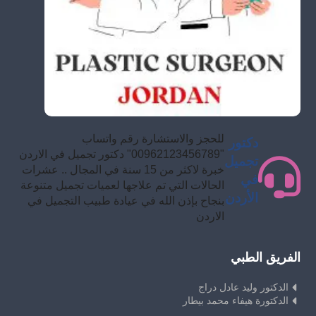
للحجز والاستشارة رقم واتساب
دكتور
"00962123456789" دكتور تجميل في الاردن
تجميل
خبرة لاكثر من 15 سنة في المجال .. عشرات
في
الحالات التي تم علاجها لعميات تجميل متنوعة
الأردن
بنجاح بإذن الله في عيادة طبيب التجميل في
الاردن
الفريق الطبي
الدكتور وليد عادل دراج
الدكتورة هيفاء محمد بيطار