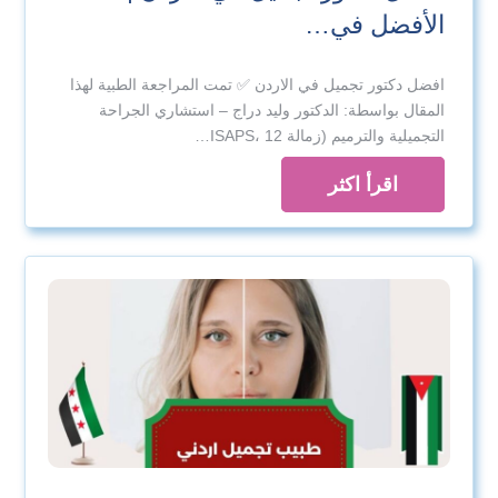
الأفضل في…
افضل دكتور تجميل في الاردن ✅ تمت المراجعة الطبية لهذا
المقال بواسطة: الدكتور وليد دراج – استشاري الجراحة
التجميلية والترميم (زمالة ISAPS، 12…
اقرأ اكثر
د. وليد دراج ود. هيفاء بيطار
مركز الدراج التجميلي – دمشق
استشارة تجميلية داخل دمشق
مركز
الدراج التجميلي
قرارك التجميلي يبدأ باستشارة مطمئنة وخطة واضحة
تناسب حالتك