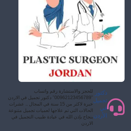
للحجز والاستشارة رقم واتساب
دكتور
"00962123456789" دكتور تجميل في الاردن
تجميل
خبرة لاكثر من 15 سنة في المجال .. عشرات
في
الحالات التي تم علاجها لعميات تجميل متنوعة
الأردن
بنجاح بإذن الله في عيادة طبيب التجميل في
الاردن