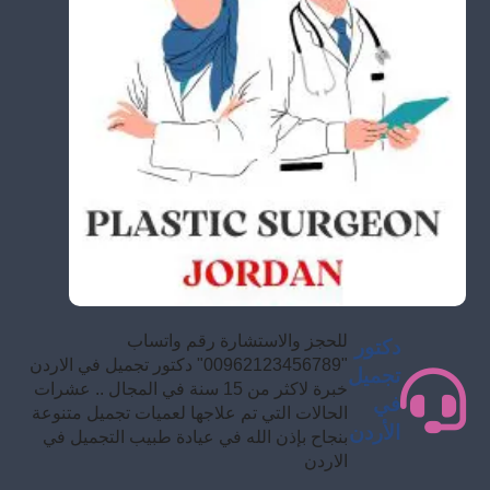
للحجز والاستشارة رقم واتساب
دكتور
"00962123456789" دكتور تجميل في الاردن
تجميل
خبرة لاكثر من 15 سنة في المجال .. عشرات
في
الحالات التي تم علاجها لعميات تجميل متنوعة
الأردن
بنجاح بإذن الله في عيادة طبيب التجميل في
الاردن