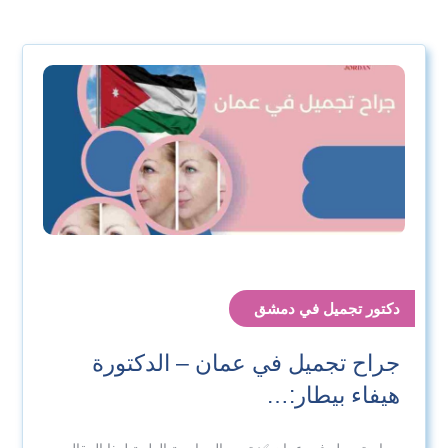
دكتور تجميل في دمشق
جراح تجميل في عمان – الدكتورة
هيفاء بيطار:…