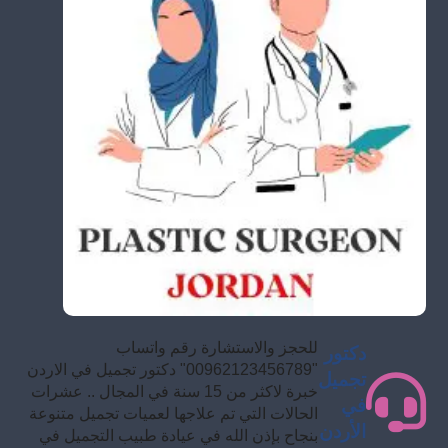
للحجز والاستشارة رقم واتساب
دكتور
"00962123456789" دكتور تجميل في الاردن
تجميل
خبرة لاكثر من 15 سنة في المجال .. عشرات
في
الحالات التي تم علاجها لعميات تجميل متنوعة
الأردن
بنجاح بإذن الله في عيادة طبيب التجميل في