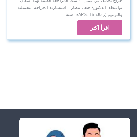
جراح تجميل في عمان ✅ تمت المراجعة الطبية لهذا المقال
بواسطة: الدكتورة هيفاء بيطار – استشارية الجراحة التجميلية
والترميم (زمالة ISAPS، 15 سنة…
اقرأ اكثر