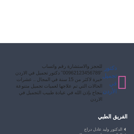
للحجز والاستشارة رقم واتساب
دكتور
"00962123456789" دكتور تجميل في الاردن
تجميل
خبرة لاكثر من 15 سنة في المجال .. عشرات
في
الحالات التي تم علاجها لعميات تجميل متنوعة
الأردن
بنجاح بإذن الله في عيادة طبيب التجميل في
الاردن
الفريق الطبي
الدكتور وليد عادل دراج