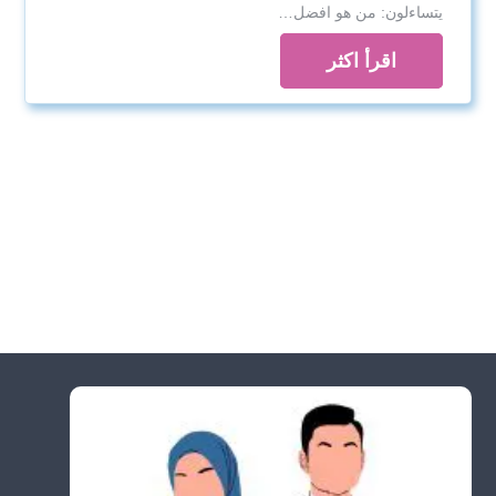
يتساءلون: من هو افضل…
اقرأ اكثر