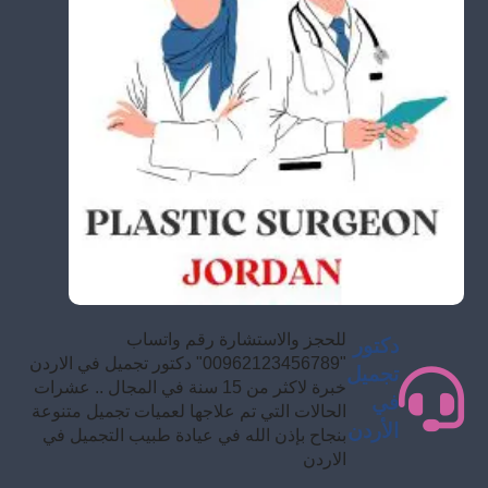
للحجز والاستشارة رقم واتساب
دكتور
"00962123456789" دكتور تجميل في الاردن
تجميل
خبرة لاكثر من 15 سنة في المجال .. عشرات
في
الحالات التي تم علاجها لعميات تجميل متنوعة
الأردن
بنجاح بإذن الله في عيادة طبيب التجميل في
الاردن