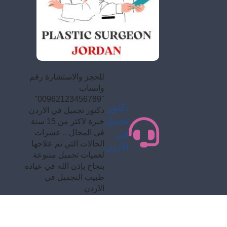
للحجز والاستشارة رقم
واتساب
"00962123456789"
دكتور
دكتور تجميل في الاردن
تجميل
خبرة لاكثر من 15 سنة
في المجال .. عشرات
في
الحالات التي تم علاجها
الأردن
لعميات تجميل متنوعة
بنجاح بإذن الله في عيادة
طبيب التجميل في
الاردن
حقوق النشر 2026 © ج