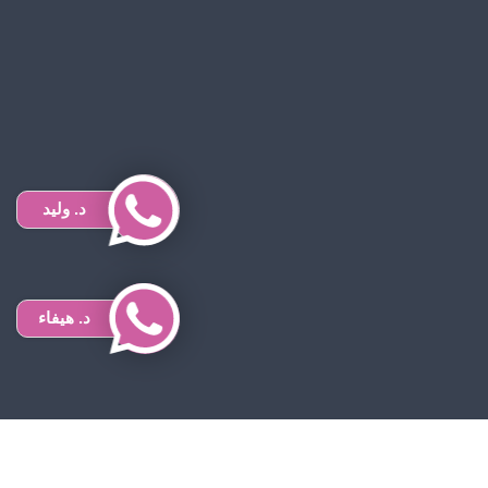
د. وليد
د. هيفاء
Desig