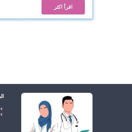
اقرأ اكثر
ال