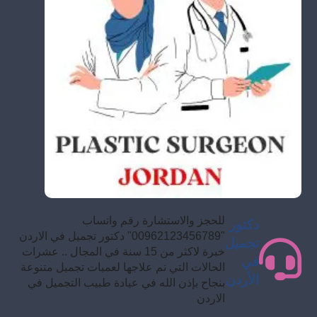
للحجز والاستشارة رقم واتساب
دكتور
"00962123456789" دكتور تجميل في الاردن
تجميل
خبرة لاكثر من 15 سنة في المجال .. عشرات
في
الحالات التي تم علاجها لعميات تجميل متنوعة
الأردن
بنجاح بإذن الله في عيادة طبيب التجميل في
الاردن