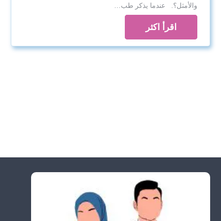
والأمثل؟. عندما يذكر طب…
اقرأ اكثر