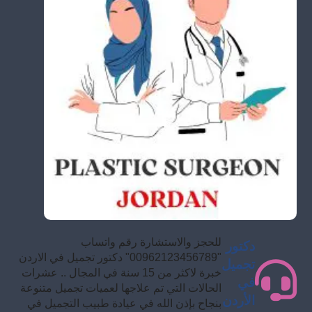
للحجز والاستشارة رقم واتساب
دكتور
"00962123456789" دكتور تجميل في الاردن
تجميل
خبرة لاكثر من 15 سنة في المجال .. عشرات
في
الحالات التي تم علاجها لعميات تجميل متنوعة
الأردن
بنجاح بإذن الله في عيادة طبيب التجميل في