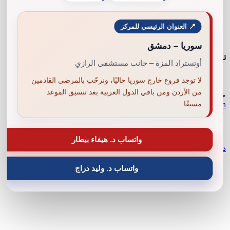
الدكتورة هيفاء محمد بيطار
الدكتور وليد عادل دراج
📍 العنوان الرئيسي للمركز
تواصل معنا
خدماتنا
سوريا – دمشق
تابعنا على وسائل التواصل الاجتماعي
أوتستراد المزة – جانب مستشفى الرازي
لا توجد فروع خارج سوريا حاليًا، ونرحّب بالمرضى القادمين
من الأردن ومن باقي الدول العربية بعد تنسيق الموعد
حقوق النشر 2026 © جميع الحقوق محفوظة
Design and SEO by
مسبقًا.
Khaled Fozan
واتساب د. هيفاء بيطار
د. وليد
د. هيفاء
واتساب د. وليد دراج