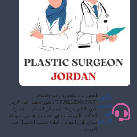
للحجز والاستشارة رقم واتساب
دكتور
"00962123456789" دكتور تجميل في الاردن
تجميل
خبرة لاكثر من 15 سنة في المجال .. عشرات
في
الحالات التي تم علاجها لعميات تجميل متنوعة
الأردن
بنجاح بإذن الله في عيادة طبيب التجميل في
الاردن