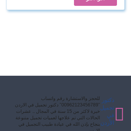
للحجز والاستشارة رقم واتساب
دكتور
"00962123456789" دكتور تجميل في الاردن
تجميل
خبرة لاكثر من 15 سنة في المجال .. عشرات
في
الحالات التي تم علاجها لعميات تجميل متنوعة
الأردن
بنجاح بإذن الله في عيادة طبيب التجميل في
الاردن