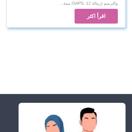
والترميم (زمالة ISAPS، 12 سنة…
اقرأ اكثر