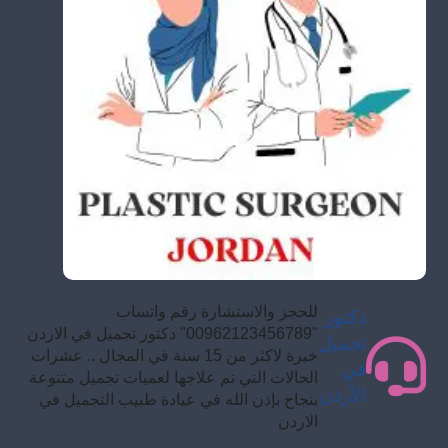
للحجز والاستشارة رقم واتساب
دكتور
"00962123456789" دكتور تجميل في الاردن
تجميل
خبرة لاكثر من 15 سنة في المجال .. عشرات
في
الحالات التي تم علاجها لعميات تجميل متنوعة
الأردن
بنجاح بإذن الله في عيادة طبيب التجميل في
الاردن