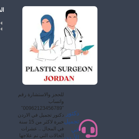
ال
للحجز والاستشارة رقم
واتساب
"00962123456789"
دكتور
دكتور تجميل في الاردن
تجميل
خبرة لاكثر من 15 سنة
في المجال .. عشرات
في
الحالات التي تم علاجها
الأردن