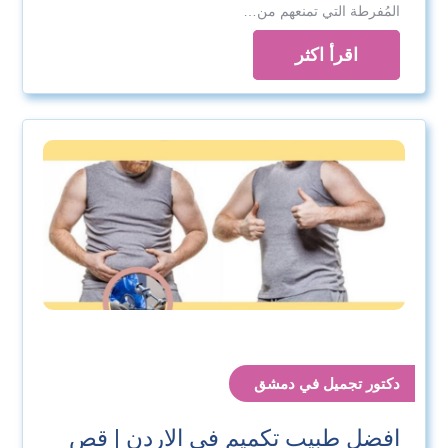
المُفرطة التي تمنعهم من…
اقرأ اكثر
دكتور تجميل في دمشق
افضل طبيب تكميم في الاردن | قص