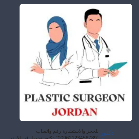
للحجز والاستشارة رقم واتساب
دكتور
"00962123456789" دكتور تجميل في الاردن