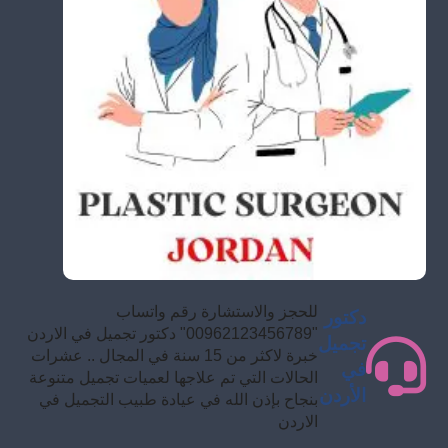
للحجز والاستشارة رقم واتساب
دكتور
"00962123456789" دكتور تجميل في الاردن
تجميل
خبرة لاكثر من 15 سنة في المجال .. عشرات
في
الحالات التي تم علاجها لعميات تجميل متنوعة
الأردن
بنجاح بإذن الله في عيادة طبيب التجميل في
الاردن