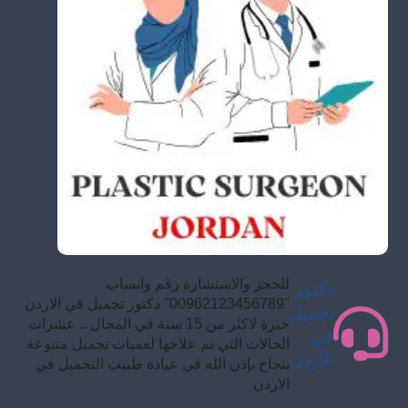
للحجز والاستشارة رقم واتساب
دكتور
"00962123456789" دكتور تجميل في الاردن
تجميل
خبرة لاكثر من 15 سنة في المجال .. عشرات
في
الحالات التي تم علاجها لعميات تجميل متنوعة
الأردن
بنجاح بإذن الله في عيادة طبيب التجميل في
الاردن