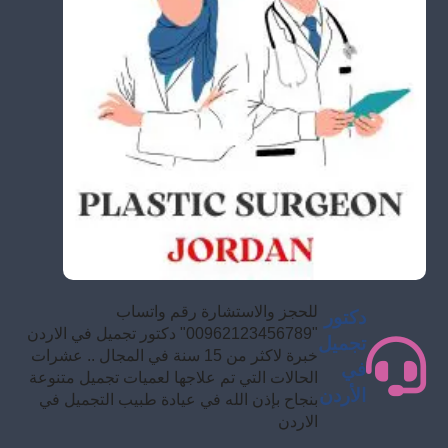
للحجز والاستشارة رقم واتساب
دكتور
"00962123456789" دكتور تجميل في الاردن
تجميل
خبرة لاكثر من 15 سنة في المجال .. عشرات
في
الحالات التي تم علاجها لعميات تجميل متنوعة
الأردن
بنجاح بإذن الله في عيادة طبيب التجميل في
الاردن