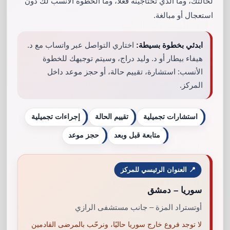
لحالتك، وما الذي تحتاجينه فعلًا، وما الخطوة الأنسب لك دون
رسوم للاستشارات المتقدمة أو المطولة.
استعجال أو مبالغة.
4. المسؤولية الطبية
ابدئي بخطوة بسيطة:
اختاري التواصل عبر واتساب مع د.
يقدم فريقنا الطبي رعاية صحية وفقاً للمعايير
هيفاء بيطار أو د. وليد دراج، وسيتم توجيهك للخطوة
المهنية المعترف بها. ومع ذلك، لا يمكن ضمان نتائج
الأنسب: استشارة، تقييم حالة، أو حجز موعد داخل
أي إجراء تجميلي، حيث تختلف النتائج حسب
المركز.
عوامل فردية. يتحمل المريض مسؤولية اتباع
تعليمات ما قبل وبعد العملية بدقة. لن يكون
استشارات تجميلية
تقييم الحالة
إجراءات تجميلية
المركز مسؤولاً عن أي مضاعفات ناتجة عن إهمال
المريض أو عدم الالتزام بالتوصيات الطبية أو وجود
متابعة قبل وبعد
حجز موعد
حالات طبية غير معلن عنها.
📍 العنوان الرئيسي للمركز
5. الموافقة المستنيرة
سوريا – دمشق
أوتستراد المزة – جانب مستشفى الرازي
قبل أي إجراء جراحي أو تدخل طبي، سنقدم لك
لا توجد فروع خارج سوريا حاليًا، ونرحّب بالمرضى القادمين
نموذج موافقة مستنيرة يشرح المخاطر والفوائد