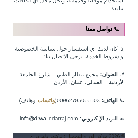
باستخدام موقعنا وخدماتنا، وتحل محل أي اتفاقات
سابقة.
📞 تواصل معنا
إذا كان لديك أي استفسار حول سياسة الخصوصية
أو شروط الخدمة، يرجى الاتصال بنا:
📍
العنوان:
مجمع بيطار الطبي – شارع الجامعة
الأردنية – العبدلي، عمان، الأردن
📞
الهاتف:
00962785066503(
واتساب
وهاتف)
📧
البريد الإلكتروني:
info@drwaliddarraj.com
© 2026 مركز الدراج للتجميل (الدكتور وليد دراج