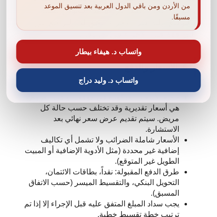
من الأردن ومن باقي الدول العربية بعد تنسيق الموعد
والبدائل. يجب عليك قراءة هذا النموذج بعناية
مسبقًا.
والتوقيع عليه قبل الإجراء. يحق لك التراجع عن
الموافقة قبل الإجراء في أي وقت.
واتساب د. هيفاء بيطار
6. الأسعار والدفع
واتساب د. وليد دراج
جميع الأسعار المذكورة في موقعنا أو في العروض
هي أسعار تقديرية وقد تختلف حسب حالة كل
مريض. سيتم تقديم عرض سعر نهائي بعد
الاستشارة.
الأسعار شاملة الضرائب ولا تشمل أي تكاليف
إضافية غير محددة (مثل الأدوية الإضافية أو المبيت
الطويل غير المتوقع).
طرق الدفع المقبولة: نقداً، بطاقات الائتمان،
التحويل البنكي، والتقسيط الميسر (حسب الاتفاق
المسبق).
يجب سداد المبلغ المتفق عليه قبل الإجراء إلا إذا تم
ترتيب خطة تقسيط خطية.