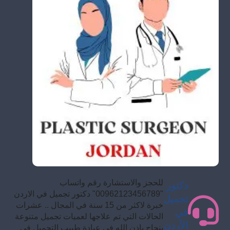
للحجز والاستشارة رقم واتساب
دكتور
"00962123456789" دكتور تجميل في الاردن
تجميل
خبرة لاكثر من 15 سنة في المجال .. عشرات
في
الحالات التي تم علاجها لعميات تجميل متنوعة
الأردن
بنجاح بإذن الله في عيادة طبيب التجميل في